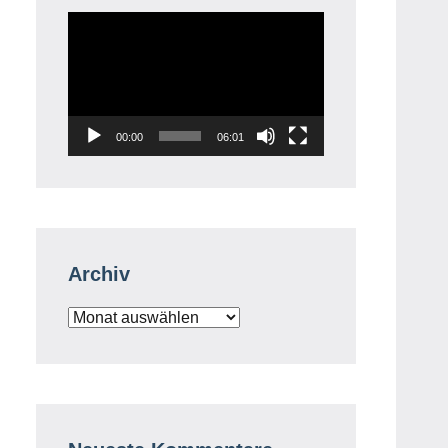
Video-
Player
00:00
06:01
Archiv
Archiv