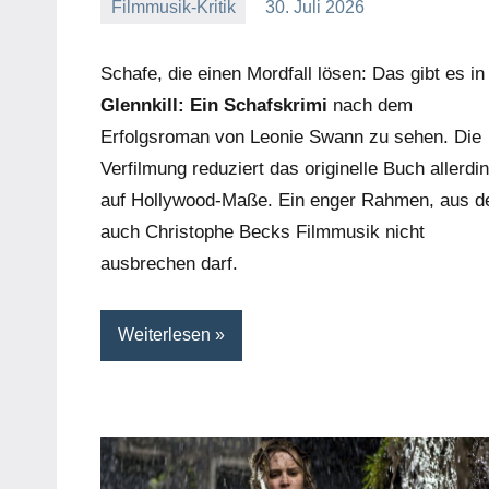
Filmmusik-Kritik
30. Juli 2026
Mike
Keine
Rumpf
Kommentare
Schafe, die einen Mordfall lösen: Das gibt es in
Glennkill: Ein Schafskrimi
nach dem
Erfolgsroman von Leonie Swann zu sehen. Die
Verfilmung reduziert das originelle Buch allerdi
auf Hollywood-Maße. Ein enger Rahmen, aus 
auch Christophe Becks Filmmusik nicht
ausbrechen darf.
Weiterlesen