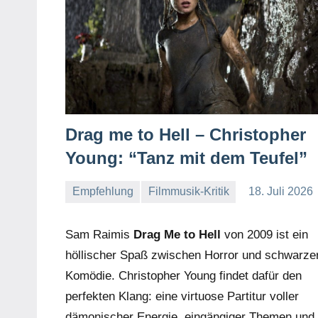
Drag me to Hell – Christopher
Young: “Tanz mit dem Teufel”
Empfehlung
Filmmusik-Kritik
18. Juli 2026
Mike
Keine
Rumpf
Kommentare
Sam Raimis
Drag Me to Hell
von 2009 ist ein
höllischer Spaß zwischen Horror und schwarze
Komödie. Christopher Young findet dafür den
perfekten Klang: eine virtuose Partitur voller
dämonischer Energie, eingängiger Themen und