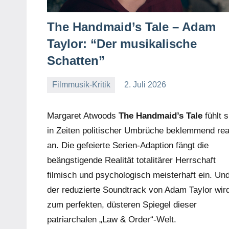
The Handmaid’s Tale – Adam
Taylor: “Der musikalische
Schatten”
Filmmusik-Kritik
2. Juli 2026
Mike
Keine
Rumpf
Kommentare
Margaret Atwoods
The Handmaid’s Tale
fühlt s
in Zeiten politischer Umbrüche beklemmend rea
an. Die gefeierte Serien-Adaption fängt die
beängstigende Realität totalitärer Herrschaft
filmisch und psychologisch meisterhaft ein. Un
der reduzierte Soundtrack von Adam Taylor wir
zum perfekten, düsteren Spiegel dieser
patriarchalen „Law & Order“-Welt.