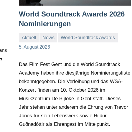
World Soundtrack Awards 2026
Nominierungen
Aktuell
News
World Soundtrack Awards
Mike
Keine
5. August 2026
ans
Rumpf
Kommentare
er
Das Film Fest Gent und die World Soundtrack
Academy haben ihre diesjährige Nominierungsliste
bekanntgegeben. Die Verleihung und das WSA-
Konzert finden am 10. Oktober 2026 im
Musikzentrum De Bijloke in Gent statt. Dieses
Jahr stehen unter anderem die Ehrung von Trevor
Jones für sein Lebenswerk sowie Hildur
Guðnadóttir als Ehrengast im Mittelpunkt.