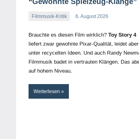
“Gewohnte Spielzeug-Klänge”
Filmmusik-Kritik
6. August 2026
Mike
Keine
Rumpf
Kommentare
Brauchte es diesen Film wirklich?
Toy Story 4
liefert zwar gewohnte Pixar-Qualität, leidet aber
unter recycelten Ideen. Und auch Randy Newm
Filmmusik badet in vertrauten Klängen. Das ab
auf hohem Niveau.
Weiterlesen