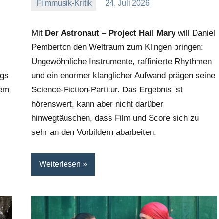
Filmmusik-Kritik
24. Juli 2026
Mike
Keine
Rumpf
Kommentare
Mit
Der Astronaut – Project Hail Mary
will Daniel
Pemberton den Weltraum zum Klingen bringen:
Ungewöhnliche Instrumente, raffinierte Rhythmen
ngs
und ein enormer klanglicher Aufwand prägen seine
dem
Science-Fiction-Partitur. Das Ergebnis ist
hörenswert, kann aber nicht darüber
hinwegtäuschen, dass Film und Score sich zu
sehr an den Vorbildern abarbeiten.
Weiterlesen