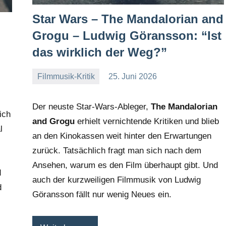
Star Wars – The Mandalorian and
Grogu – Ludwig Göransson: “Ist
das wirklich der Weg?”
Filmmusik-Kritik
25. Juni 2026
Mike
Keine
Rumpf
Kommentare
Der neuste Star-Wars-Ableger,
The Mandalorian
ich
and Grogu
erhielt vernichtende Kritiken und blieb
l
an den Kinokassen weit hinter den Erwartungen
zurück. Tatsächlich fragt man sich nach dem
Ansehen, warum es den Film überhaupt gibt. Und
d
auch der kurzweiligen Filmmusik von Ludwig
d
Göransson fällt nur wenig Neues ein.