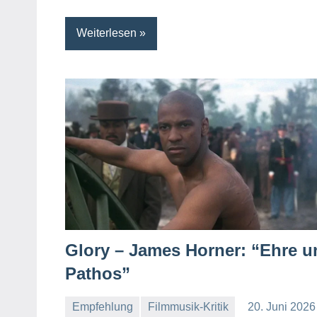
Weiterlesen
Glory – James Horner: “Ehre u
Pathos”
Empfehlung
Filmmusik-Kritik
20. Juni 2026
Mike
Ein