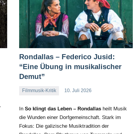
Rondallas – Federico Jusid:
“Eine Übung in musikalischer
Demut”
Filmmusik-Kritik
10. Juli 2026
Mike
Keine
Rumpf
Kommentare
r
In
So klingt das Leben – Rondallas
heilt Musik
die Wunden einer Dorfgemeinschaft. Stark im
Fokus: Die galizische Musiktradition der